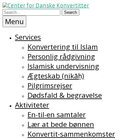
Skip
Center
to
Center
for
content
Danske
Menu
for
Konvertitter
Services
Danske
Konvertering til Islam
Konvertitter
Personlig rådgivning
Islamisk undervisning
Ægteskab (nikāḥ)
Pilgrimsrejser
Dødsfald & begravelse
Aktiviteter
En-til-en samtaler
Lær at bede bønnen
Konvertit-sammenkomster