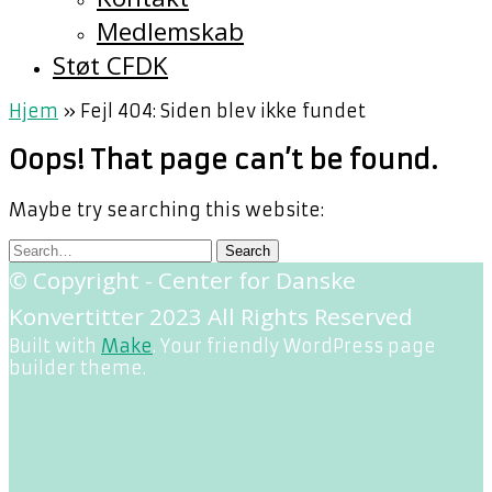
Medlemskab
Støt CFDK
Hjem
»
Fejl 404: Siden blev ikke fundet
Oops! That page can’t be found.
Maybe try searching this website:
© Copyright - Center for Danske
Konvertitter 2023 All Rights Reserved
Built with
Make
. Your friendly WordPress page
builder theme.